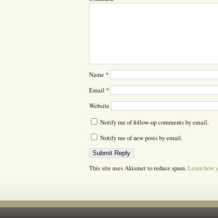
Name
*
Email
*
Website
Notify me of follow-up comments by email.
Notify me of new posts by email.
This site uses Akismet to reduce spam.
Learn how y