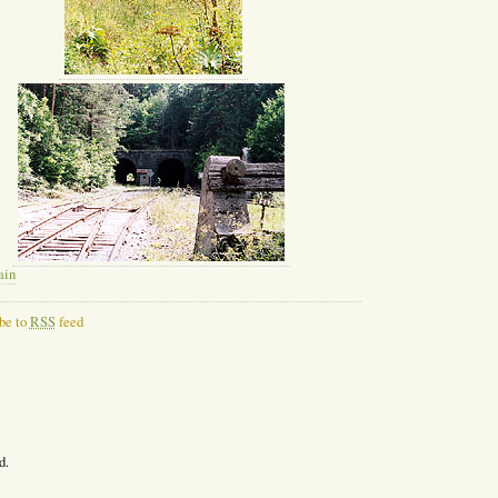
ain
be to
RSS
feed
d.