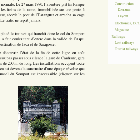
Construction
normale. Le 27 mars 1970, l’aventure prit fin lorsque
les freins de la rame, immobilisée sur une pente à
Diorama
feur, aborda le pont de l’Estanguet et arracha sa cage
Layout
Le trafic ne reprit jamais.
Electronics, DC
Magazine
mplacé le train et qui franchit donc le col du Somport
Railways
i a fait couler tant d’encre dans la vallée de l’Aspe.
Lost railways
 destination de Jaca et de Saragosse.
Tourist railways
 découvrir l’état de la fin de cette ligne en août
eux pas passer sous silence la gare de Canfranc, gare
 de 200 m. de long. Les installations occupent toute
lieu est devenu le sanctuaire d’une époque révolue que
tunnel du Somport est inaccessible (cliquez sur les