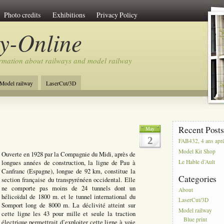
Photo credits
Exhibitions
Privacy Policy
y-Online
rmation about railways and model railway
Model railway
LaserCut/3D
Recent Post
May
2
FAB432, 4 ans apr
Model Kit Shop
Ouverte en 1928 par la Compagnie du Midi, après de
Le Hable d’Ault
longues années de construction, la ligne de Pau à
Canfranc (Espagne), longue de 92 km, constitue la
Categories
section française du transpyrénéen occidental. Elle
ne comporte pas moins de 24 tunnels dont un
About
hélicoïdal de 1800 m. et le tunnel international du
LaserCut/3D
Somport long de 8000 m. La déclivité atteint sur
Model railway
cette ligne les 43 pour mille et seule la traction
Blue print
électrique permettrait d’exploiter cette ligne à voie