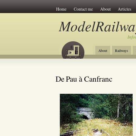
Home
Contact me
About
Articles
ModelRailwa
Info
About
Railways
De Pau à Canfranc