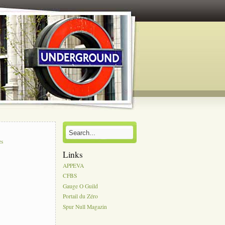
s
ès
Links
APPEVA
CFBS
Gauge O Guild
Portail du Zéro
Spur Null Magazin