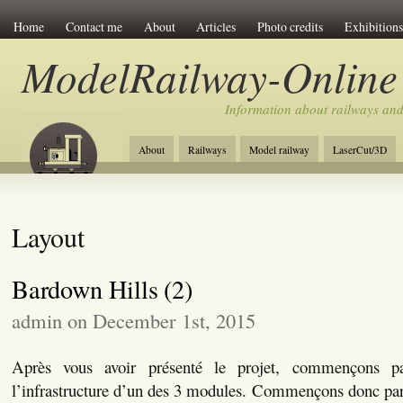
Home
Contact me
About
Articles
Photo credits
Exhibitions
ModelRailway-Online
Information about railways an
About
Railways
Model railway
LaserCut/3D
Layout
Bardown Hills (2)
admin on December 1st, 2015
Après vous avoir présenté le projet, commençons pa
l’infrastructure d’un des 3 modules. Commençons donc par