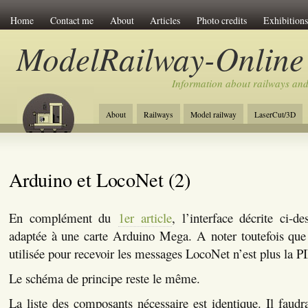
Home
Contact me
About
Articles
Photo credits
Exhibitions
ModelRailway-Online
Information about railways an
About
Railways
Model railway
LaserCut/3D
Arduino et LocoNet (2)
En complément du
1er article
, l’interface décrite ci-d
adaptée à une carte Arduino Mega. A noter toutefois que
utilisée pour recevoir les messages LocoNet n’est plus la 
Le schéma de principe reste le même.
La liste des composants nécessaire est identique. Il faudra