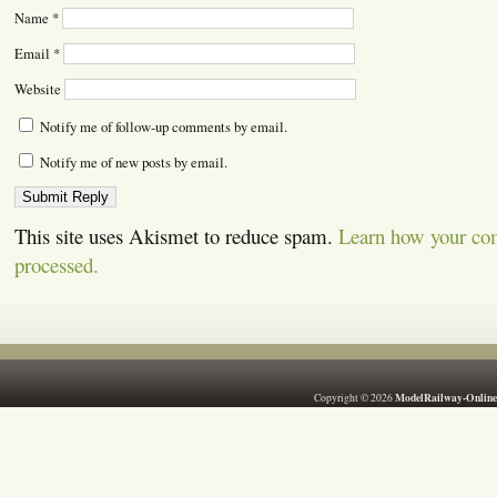
Name
*
Email
*
Website
Notify me of follow-up comments by email.
Notify me of new posts by email.
This site uses Akismet to reduce spam.
Learn how your co
processed.
ModelRailway-Online
Copyright © 2026