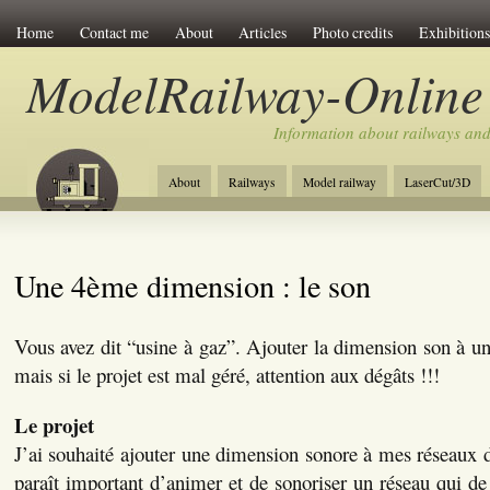
Home
Contact me
About
Articles
Photo credits
Exhibitions
ModelRailway-Online
Information about railways an
About
Railways
Model railway
LaserCut/3D
Une 4ème dimension : le son
Vous avez dit “usine à gaz”. Ajouter la dimension son à un
mais si le projet est mal géré, attention aux dégâts !!!
Le projet
J’ai souhaité ajouter une dimension sonore à mes réseaux d
paraît important d’animer et de sonoriser un réseau qui de 