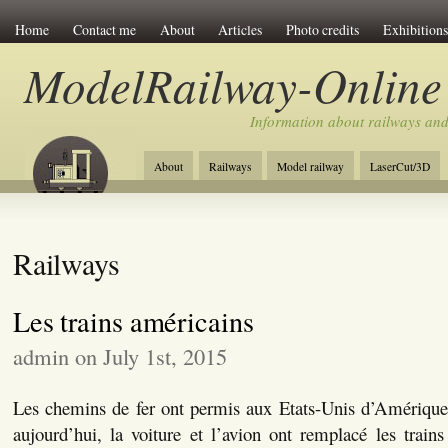
Home
Contact me
About
Articles
Photo credits
Exhibitions
ModelRailway-Online
Information about railways an
About
Railways
Model railway
LaserCut/3D
Railways
Les trains américains
admin on July 1st, 2015
Les chemins de fer ont permis aux Etats-Unis d’Amérique 
aujourd’hui, la voiture et l’avion ont remplacé les trains