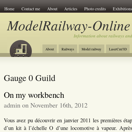
Home
Contact me
About
Articles
Photo credits
Exhibitions
ModelRailway-Online
Information about railways an
About
Railways
Model railway
LaserCut/3D
Gauge 0 Guild
On my workbench
admin on November 16th, 2012
Vous avez pu découvrir en janvier 2011 les premières étap
d’un kit à l’échelle O d’une locomotive à vapeur. Aprè