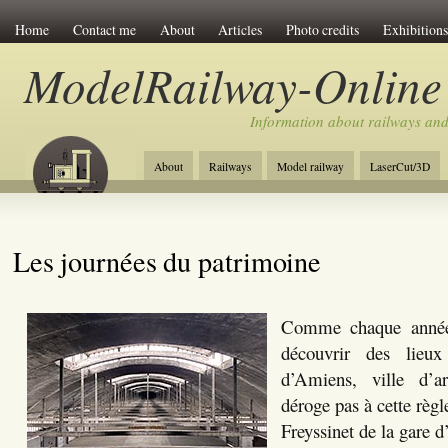
Home
Contact me
About
Articles
Photo credits
Exhibitions
ModelRailway-Online
Information about railways an
About
Railways
Model railway
LaserCut/3D
Les journées du patrimoine
Comme chaque année,
découvrir des lieux
d’Amiens, ville d’ar
déroge pas à cette règl
Freyssinet de la gare 