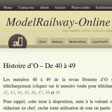
Home
Contact me
About
Articles
Photo credits
Exhibitions
ModelRailway-Online
Information about railways an
About
Railways
Model railway
LaserCut/3D
Histoire d’O – De 40 à 49
Les numéros 40 à 49 de la revue Histoire d’O so
téléchargement (cliquez sur le numéro voulu pour téléch
42
,
43
,
44
,
45
,
46
,
47
,
48
et
49
Pour rappel, cette mise à disposition, suite à la volonté e
rédacteur en chef, exclut toute utilisation de tout ou parti