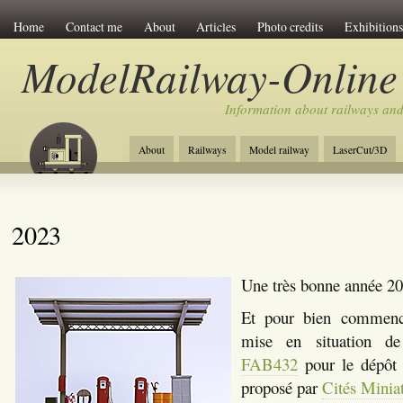
Home
Contact me
About
Articles
Photo credits
Exhibitions
ModelRailway-Online
Information about railways an
About
Railways
Model railway
LaserCut/3D
2023
Une très bonne année 
Et pour bien commenc
mise en situation de 
FAB432
pour le dépôt a
proposé par
Cités Minia