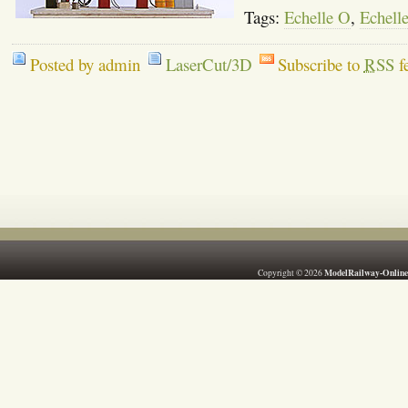
Tags:
Echelle O
,
Echell
Posted by admin
LaserCut/3D
Subscribe to
RSS
f
ModelRailway-Online
Copyright © 2026