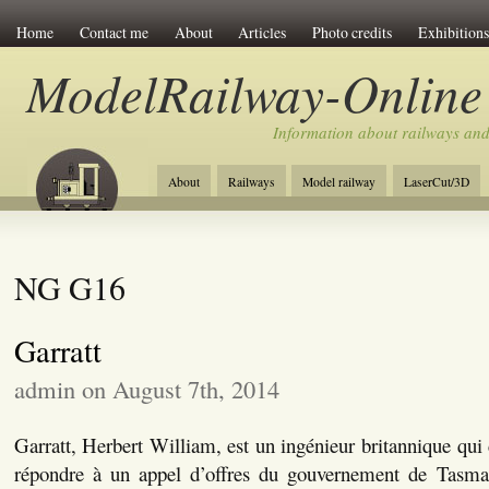
Home
Contact me
About
Articles
Photo credits
Exhibitions
ModelRailway-Online
Information about railways an
About
Railways
Model railway
LaserCut/3D
NG G16
Garratt
admin on August 7th, 2014
Garratt, Herbert William, est un ingénieur britannique qui
répondre à un appel d’offres du gouvernement de Tasman