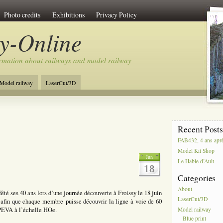
Photo credits
Exhibitions
Privacy Policy
y-Online
rmation about railways and model railway
Model railway
LaserCut/3D
Recent Post
FAB432, 4 ans apr
Model Kit Shop
Jun
Le Hable d’Ault
18
Categories
About
té ses 40 ans lors d’une journée découverte à Froissy le 18 juin
LaserCut/3D
té afin que chaque membre puisse découvrir la ligne à voie de 60
PPEVA à l’échelle HOe.
Model railway
Blue print