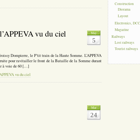
Construction
Diorama
Layout
Electronics, DC
Magazine
 l’APPEVA vu du ciel
May
Railways
5
Lost railways
Tourist railways
 Froissy Dompierre, le P’tit train de la Haute Somme. L’APPEVA
ruite pour ravitailler le front de la Bataille de la Somme durant
er à voie de 60 […]
l’APPEVA vu du ciel
Mar
24