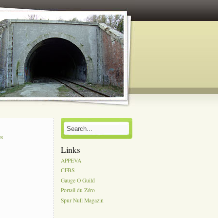
s
ès
Links
APPEVA
CFBS
Gauge O Guild
Portail du Zéro
Spur Null Magazin